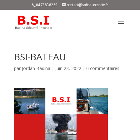
04.72.83.82.69
contact@badina-incendie.fr
BSI-BATEAU
par
Jordan Badina
|
Juin 23, 2022
|
0 commentaires