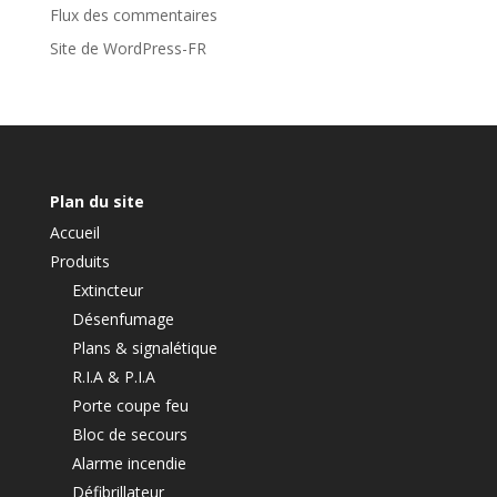
Flux des commentaires
Site de WordPress-FR
Plan du site
Accueil
Produits
Extincteur
Désenfumage
Plans & signalétique
R.I.A & P.I.A
Porte coupe feu
Bloc de secours
Alarme incendie
Défibrillateur