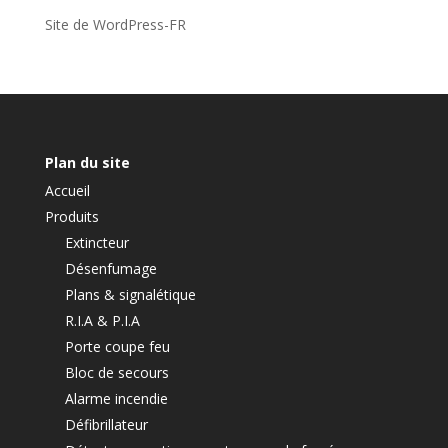
Site de WordPress-FR
Plan du site
Accueil
Produits
Extincteur
Désenfumage
Plans & signalétique
R.I.A & P.I.A
Porte coupe feu
Bloc de secours
Alarme incendie
Défibrillateur