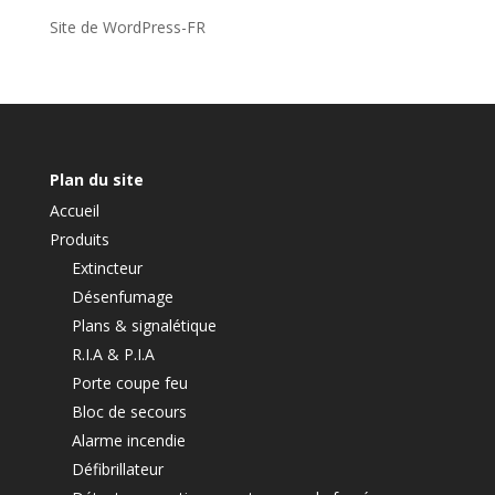
Site de WordPress-FR
Plan du site
Accueil
Produits
Extincteur
Désenfumage
Plans & signalétique
R.I.A & P.I.A
Porte coupe feu
Bloc de secours
Alarme incendie
Défibrillateur