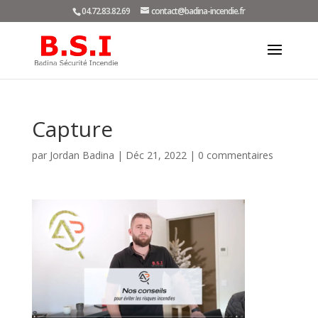
04.72.83.82.69
contact@badina-incendie.fr
Capture
par
Jordan Badina
|
Déc 21, 2022
|
0 commentaires