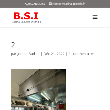
04.72.83.82.69
contact@badina-incendie.fr
2
par
Jordan Badina
|
Déc 21, 2022
|
0 commentaires