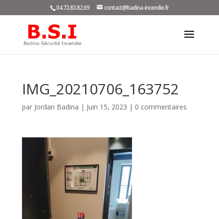
04.72.83.82.69
contact@badina-incendie.fr
IMG_20210706_163752
par
Jordan Badina
|
Juin 15, 2023
|
0 commentaires