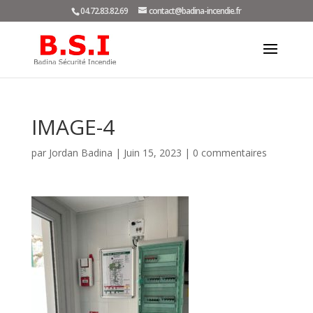
04.72.83.82.69
contact@badina-incendie.fr
IMAGE-4
par
Jordan Badina
|
Juin 15, 2023
|
0 commentaires