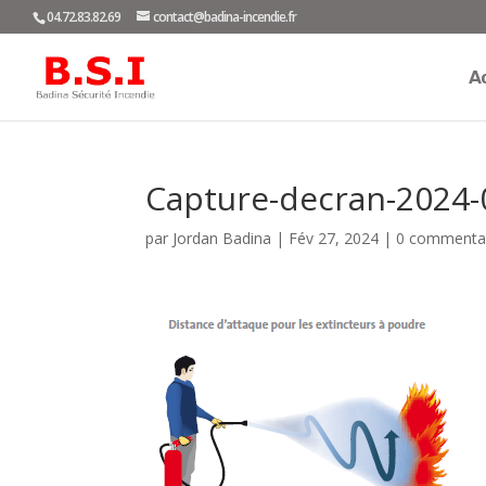
04.72.83.82.69
contact@badina-incendie.fr
Ac
Capture-decran-2024-
par
Jordan Badina
|
Fév 27, 2024
|
0 commenta