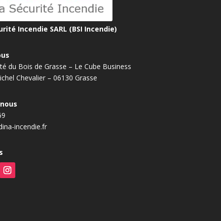
rité Incendie SARL (BSI Incendie)
ous
ité du Bois de Grasse – Le Cube Business
ichel Chevalier – 06130 Grasse
-nous
69
ina-incendie.fr
s