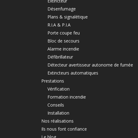
Extincteur
Désenfumage
Plans & signalétique
R.I.A & P.I.A
Porte coupe feu
Bloc de secours
Alarme incendie
Défibrillateur
Détecteur avertisseur autonome de fumée
Extincteurs automatiques
Prestations
Vérification
Formation incendie
Conseils
Installation
Nos réalisations
Ils nous font confiance
Le blog