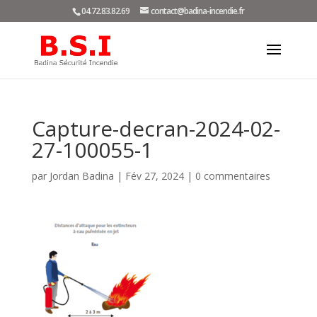
04.72.83.82.69
contact@badina-incendie.fr
Capture-decran-2024-02-
27-100055-1
par
Jordan Badina
|
Fév 27, 2024
|
0 commentaires