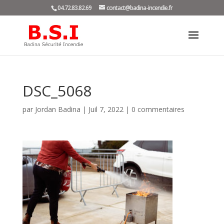
04.72.83.82.69
contact@badina-incendie.fr
DSC_5068
par
Jordan Badina
|
Juil 7, 2022
|
0 commentaires