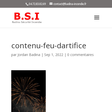
04.72.83.82.69
contact@badina-incendie.fr
contenu-feu-dartifice
par
Jordan Badina
|
Sep 1, 2022
|
0 commentaires