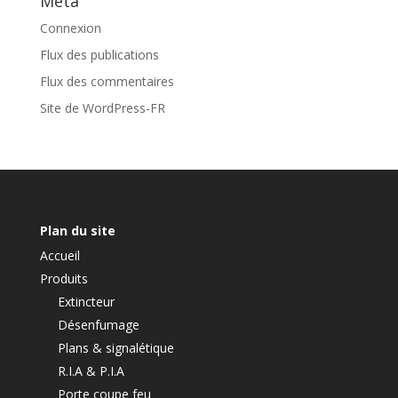
Méta
Connexion
Flux des publications
Flux des commentaires
Site de WordPress-FR
Plan du site
Accueil
Produits
Extincteur
Désenfumage
Plans & signalétique
R.I.A & P.I.A
Porte coupe feu