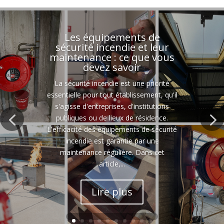
Les équipements de
sécurité incendie et leur
maintenance : ce que vous
devez savoir
La sécurité incendie est une priorité
essentielle pour tout établissement, qu'il
s'agisse d'entreprises, d'institutions
publiques ou de lieux de résidence.
L'efficacité des équipements de sécurité
incendie est garantie par une
maintenance régulière. Dans cet
article,...
Lire plus