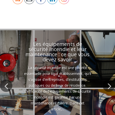
Les équipements de
sécurité incendie et leur
maintenance : ce que vous
devez savoir
La sécurité incendie est une priorité
essentielle pour tout établissement, qu'il
s'agisse d'entreprises, d'institutions
publiques ou de lieux de résidence.
L'efficacité des équipements de sécurité
incendie est garantie par une
maintenance régulière. Dans cet
article,...